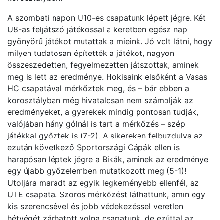
A szombati napon U10-es csapatunk lépett jégre. Két
U8-as feljátszó játékossal a keretben egész nap
gyönyörű játékot mutattak a mieink. Jó volt látni, hogy
milyen tudatosan építették a játékot, nagyon
összeszedetten, fegyelmezetten játszottak, aminek
meg is lett az eredménye. Hokisaink elsőként a Vasas
HC csapatával mérkőztek meg, és – bár ebben a
korosztályban még hivatalosan nem számolják az
eredményeket, a gyerekek mindig pontosan tudják,
valójában hány gólnál is tart a mérkőzés – szép
játékkal győztek is (7-2). A sikereken felbuzdulva az
ezután következő Sportországi Cápák ellen is
harapósan léptek jégre a Bikák, aminek az eredménye
egy újabb győzelemben mutatkozott meg (5-1)!
Utoljára maradt az egyik legkeményebb ellenfél, az
UTE csapata. Szoros mérkőzést láthattunk, amin egy
kis szerencsével és jobb védekezéssel veretlen
hétvégét zárhatott volna csapatunk, de ezúttal az