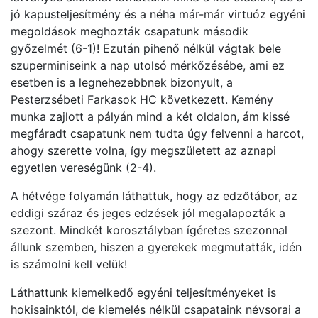
jó kapusteljesítmény és a néha már-már virtuóz egyéni
megoldások meghozták csapatunk második
győzelmét (6-1)! Ezután pihenő nélkül vágtak bele
szuperminiseink a nap utolsó mérkőzésébe, ami ez
esetben is a legnehezebbnek bizonyult, a
Pesterzsébeti Farkasok HC következett. Kemény
munka zajlott a pályán mind a két oldalon, ám kissé
megfáradt csapatunk nem tudta úgy felvenni a harcot,
ahogy szerette volna, így megszületett az aznapi
egyetlen vereségünk (2-4).
A hétvége folyamán láthattuk, hogy az edzőtábor, az
eddigi száraz és jeges edzések jól megalapozták a
szezont. Mindkét korosztályban ígéretes szezonnal
állunk szemben, hiszen a gyerekek megmutatták, idén
is számolni kell velük!
Láthattunk kiemelkedő egyéni teljesítményeket is
hokisainktól, de kiemelés nélkül csapataink névsorai a