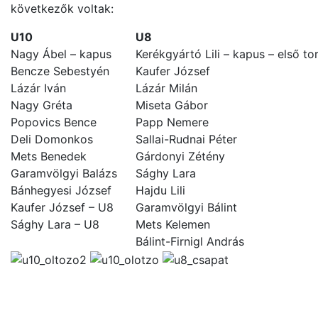
következők voltak:
U10
U8
Nagy Ábel – kapus
Kerékgyártó Lili – kapus – első to
Bencze Sebestyén
Kaufer József
Lázár Iván
Lázár Milán
Nagy Gréta
Miseta Gábor
Popovics Bence
Papp Nemere
Deli Domonkos
Sallai-Rudnai Péter
Mets Benedek
Gárdonyi Zétény
Garamvölgyi Balázs
Sághy Lara
Bánhegyesi József
Hajdu Lili
Kaufer József – U8
Garamvölgyi Bálint
Sághy Lara – U8
Mets Kelemen
Bálint-Firnigl András