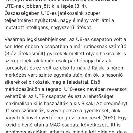
UTE-nak jobban jött ki a lépés (3-4).
Összességében U10-es játékosaink szuper
teljesítményt nyújtottak, nagy élmény volt látni a
mutatott intelligens, nagyszerű játékot.
Vasárnap legkissebbjeinken, az U8-as csapaton volt a
sor. Idén ebben a csapatban a már rutinosnak számító
(3 év játékosmúlt) gyerekek mellett olyan hokisaink is
szerepelnek, akik még csak pár hónapja húztak
korcsolyát és ez volt az első tornájuk! Rájuk is három
mérkőzés várt szinte egymás után, ám ők is hasonló
sikerekkel birkóztak meg a feladattal. Első
mérkőzésünkön a tegnapi U10-esek nevében revansot
vehettünk az UTE csapatán és ezt a lehetőséget
maximálisan ki is használták a kis Bikák! Az eredményt
itt sem számolják, kivéve persze a gyerekeket, akik
nagy fölénnyel nyerték meg ezt a meccset (10-2)! Egy
rövid pihenő után a MAC csapata következett. Itt is
látványos akciókat láthattunk mind a két oldalon, de a