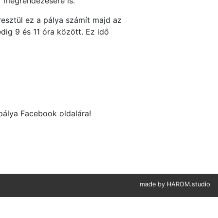
) megrendezésére is.
esztül ez a pálya számít majd az
dig 9 és 11 óra között. Ez idő
gpálya
Facebook oldalára!
made by
HAROM.studio