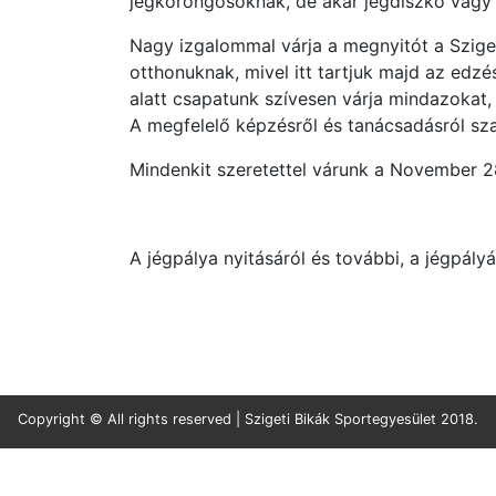
jégkorongosoknak, de akár jégdiszkó vagy 
Nagy izgalommal várja a megnyitót a Sziget
otthonuknak, mivel itt tartjuk majd az edzé
alatt csapatunk szívesen várja mindazokat,
A megfelelő képzésről és tanácsadásról sz
Mindenkit szeretettel várunk a November 2
A jégpálya nyitásáról és további, a jégpály
Copyright © All rights reserved | Szigeti Bikák Sportegyesület 2018.