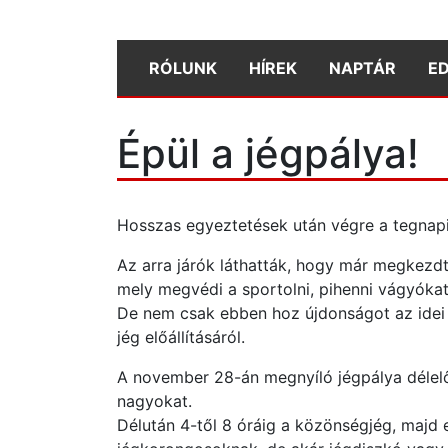
RÓLUNK
HÍREK
NAPTÁR
E
Épül a jégpálya!
Hosszas egyeztetések után végre a tegnap
Az arra járók láthatták, hogy már megkezdté
mely megvédi a sportolni, pihenni vágyókat
De nem csak ebben hoz újdonságot az idei 
jég előállításáról.
A november 28-án megnyíló jégpálya délelőt
nagyokat.
Délután 4-től 8 óráig a közönségjég, majd 