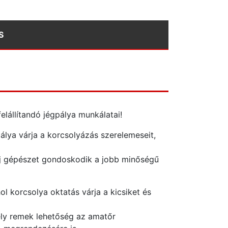
S
állítandó jégpálya munkálatai!
pálya várja a korcsolyázás szerelemeseit,
 új gépészet gondoskodik a jobb minőségű
l korcsolya oktatás várja a kicsiket és
mely remek lehetőség az amatőr