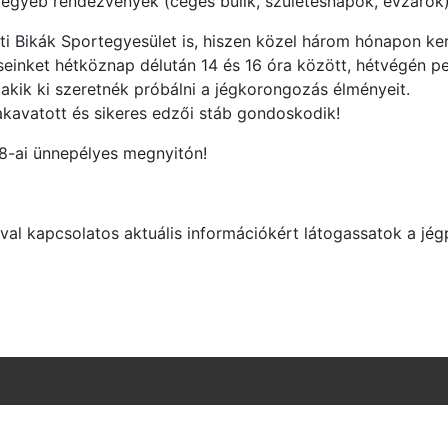
egyéb rendezvények (céges bulik, születésnapok, évzárók
i Bikák Sportegyesület is, hiszen közel három hónapon ker
seinket hétköznap délután 14 és 16 óra között, hétvégén pe
 akik ki szeretnék próbálni a jégkorongozás élményeit.
akavatott és sikeres edzői stáb gondoskodik!
8-ai ünnepélyes megnyitón!
ával kapcsolatos aktuális információkért látogassatok a jé